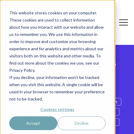
This website stores cookies on your computer.
These cookies are used to collect information
about how you interact with our website and allow
us to remember you. We use this information in
order to improve and customize your browsing
experience and for analytics and metrics about our
Ecouter, préserver et
visitors both on this website and other media. To
transmettre les histoires
find out more about the cookies we use, see our
Privacy Policy.
personnelles - BLOG
If you decline, your information won’t be tracked
when you visit this website. A single cookie will be
Histoires Personnelles
Echos
used in your browser to remember your preference
not to be tracked.
Biographies
Créateur
Introduction
Cookies settings
Écrivain
IAs
Histoires De Nicolas
Réseaux Sociaux
Moments En Famille
Accept
Decline
Objets Sentimentaux