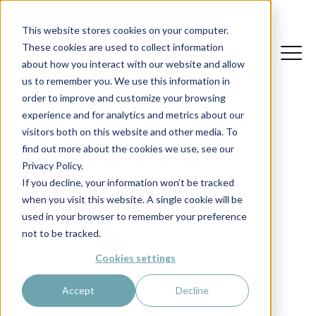
This website stores cookies on your computer.
These cookies are used to collect information
about how you interact with our website and allow
us to remember you. We use this information in
order to improve and customize your browsing
experience and for analytics and metrics about our
visitors both on this website and other media. To
Echo Pro
find out more about the cookies we use, see our
Privacy Policy.
If you decline, your information won’t be tracked
Quand vos experts s’en vont, leur
when you visit this website. A single cookie will be
used in your browser to remember your preference
expérience reste.
not to be tracked.
Echo Pro
est l’Echo dédié aux entreprises et
Cookies settings
organisations.
Il capture le savoir essentiel et le transforme
Accept
Decline
en une mémoire vivante et consultable — avec